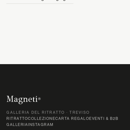
Magneti
®
GALLERIA DEL RITRATTO · TREVISO
RITRATTO
COLLEZIONE
CARTA REGALO
EVENTI & B2B
GALLERIA
INSTAGRAM